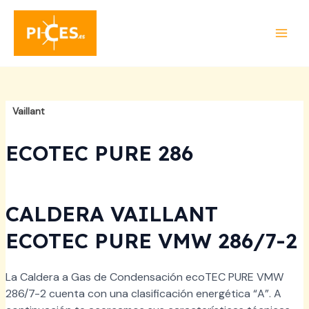
Ir
al
contenido
MAI
MEN
Vaillant
Link to Vaillant product collection.
ECOTEC PURE 286
CALDERA VAILLANT
ECOTEC PURE VMW 286/7-2
La Caldera a Gas de Condensación ecoTEC PURE VMW
286/7-2 cuenta con una clasificación energética “A”. A